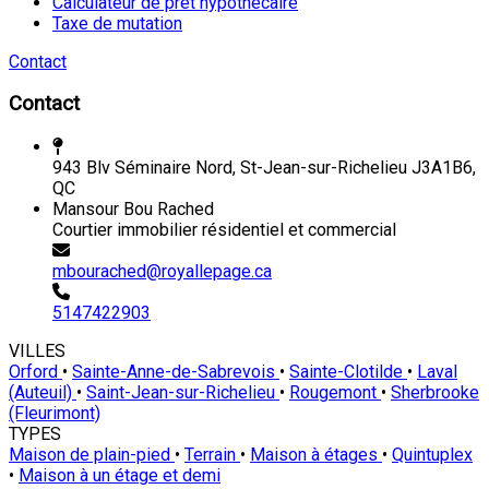
Calculateur de prêt hypothécaire
Taxe de mutation
Contact
Contact
943 Blv Séminaire Nord, St-Jean-sur-Richelieu J3A1B6,
QC
Mansour Bou Rached
Courtier immobilier résidentiel et commercial
mbourached@royallepage.ca
5147422903
VILLES
Orford
•
Sainte-Anne-de-Sabrevois
•
Sainte-Clotilde
•
Laval
(Auteuil)
•
Saint-Jean-sur-Richelieu
•
Rougemont
•
Sherbrooke
(Fleurimont)
TYPES
Maison de plain-pied
•
Terrain
•
Maison à étages
•
Quintuplex
•
Maison à un étage et demi