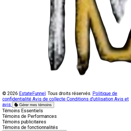
© 2026
EstateFunnel
. Tous droits réservés.
Politique de
confidentialité
Avis de collecte
Conditions d’utilisation
Avis et
avis
Gérer mes témoins
Activer
Témoins Essentiels
Activer
Témoins de Performances
Activer
Témoins publicitaires
Activer
Témoins de fonctionnalités