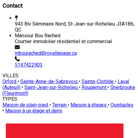
Contact
943 Blv Séminaire Nord, St-Jean-sur-Richelieu J3A1B6,
QC
Mansour Bou Rached
Courtier immobilier résidentiel et commercial
mbourached@royallepage.ca
5147422903
VILLES
Orford
•
Sainte-Anne-de-Sabrevois
•
Sainte-Clotilde
•
Laval
(Auteuil)
•
Saint-Jean-sur-Richelieu
•
Rougemont
•
Sherbrooke
(Fleurimont)
TYPES
Maison de plain-pied
•
Terrain
•
Maison à étages
•
Quintuplex
•
Maison à un étage et demi