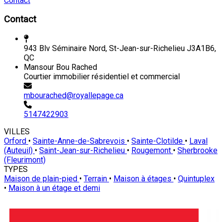
Contact
Contact
943 Blv Séminaire Nord, St-Jean-sur-Richelieu J3A1B6,
QC
Mansour Bou Rached
Courtier immobilier résidentiel et commercial
mbourached@royallepage.ca
5147422903
VILLES
Orford
•
Sainte-Anne-de-Sabrevois
•
Sainte-Clotilde
•
Laval
(Auteuil)
•
Saint-Jean-sur-Richelieu
•
Rougemont
•
Sherbrooke
(Fleurimont)
TYPES
Maison de plain-pied
•
Terrain
•
Maison à étages
•
Quintuplex
•
Maison à un étage et demi