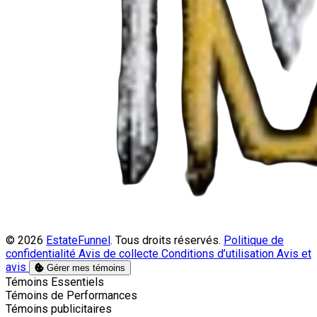
© 2026
EstateFunnel
. Tous droits réservés.
Politique de
confidentialité
Avis de collecte
Conditions d’utilisation
Avis et
avis
Gérer mes témoins
Activer
Témoins Essentiels
Activer
Témoins de Performances
Activer
Témoins publicitaires