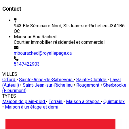
Contact
943 Blv Séminaire Nord, St-Jean-sur-Richelieu J3A1B6,
QC
Mansour Bou Rached
Courtier immobilier résidentiel et commercial
mbourached@royallepage.ca
5147422903
VILLES
Orford
•
Sainte-Anne-de-Sabrevois
•
Sainte-Clotilde
•
Laval
(Auteuil)
•
Saint-Jean-sur-Richelieu
•
Rougemont
•
Sherbrooke
(Fleurimont)
TYPES
Maison de plain-pied
•
Terrain
•
Maison à étages
•
Quintuplex
•
Maison à un étage et demi