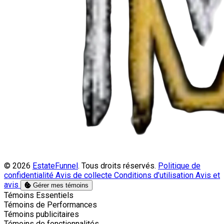
© 2026
EstateFunnel
. Tous droits réservés.
Politique de
confidentialité
Avis de collecte
Conditions d’utilisation
Avis et
avis
Gérer mes témoins
Activer
Témoins Essentiels
Activer
Témoins de Performances
Activer
Témoins publicitaires
Activer
Témoins de fonctionnalités