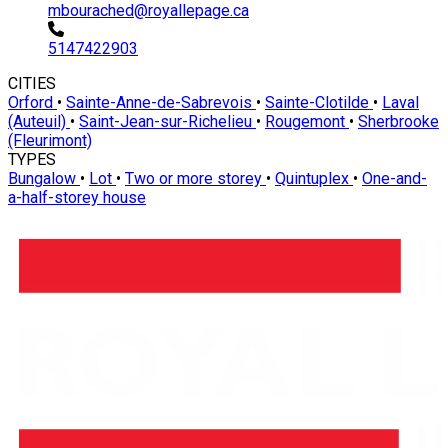
mbourached@royallepage.ca
5147422903
CITIES
Orford
•
Sainte-Anne-de-Sabrevois
•
Sainte-Clotilde
•
Laval
(Auteuil)
•
Saint-Jean-sur-Richelieu
•
Rougemont
•
Sherbrooke
(Fleurimont)
TYPES
Bungalow
•
Lot
•
Two or more storey
•
Quintuplex
•
One-and-
a-half-storey house