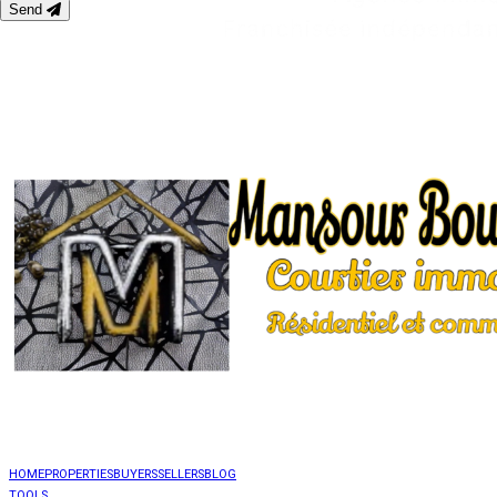
Send
HOME
PROPERTIES
BUYERS
SELLERS
BLOG
TOOLS